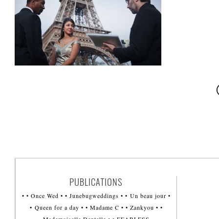
PUBLICATIONS
• • Once Wed • • Junebugweddings • • Un beau jour •
• Queen for a day • • Madame C • • Zankyou • •