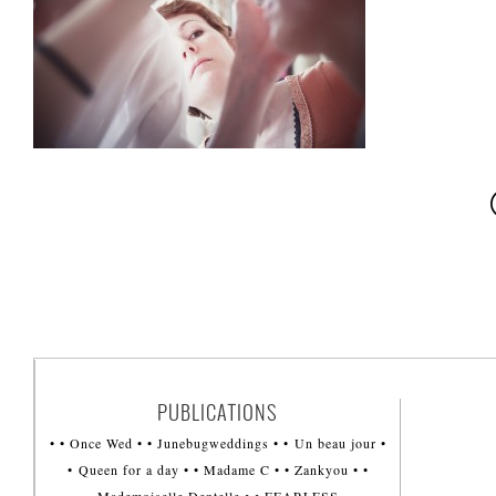
PUBLICATIONS
• • Once Wed • • Junebugweddings • • Un beau jour •
• Queen for a day • • Madame C • • Zankyou • •