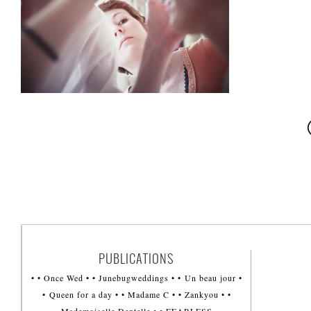
PUBLICATIONS
• • Once Wed • • Junebugweddings • • Un beau jour •
• Queen for a day • • Madame C • • Zankyou • •