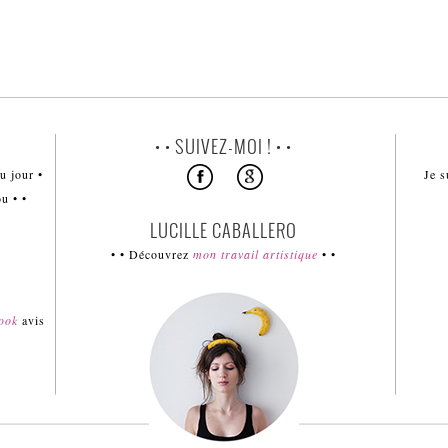
• • SUIVEZ-MOI ! • •
u jour •
Je s
u • •
LUCILLE CABALLERO
• • Découvrez
mon travail artistique
• •
book
avis