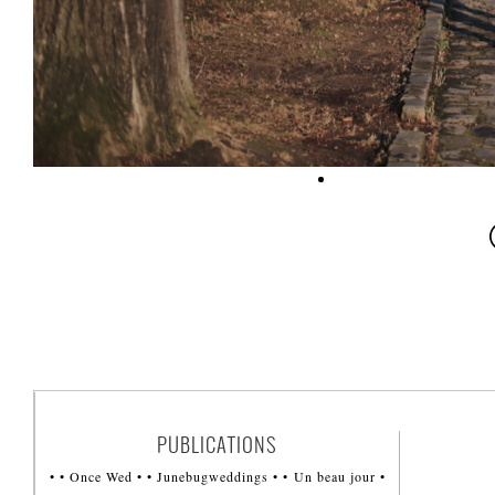
PUBLICATIONS
• • Once Wed • • Junebugweddings • • Un beau jour •