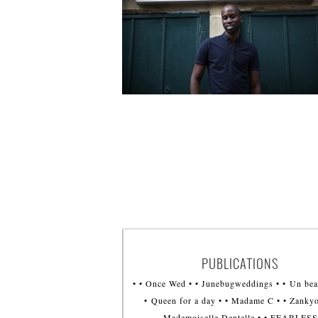
PUBLICATIONS
• • Once Wed • • Junebugweddings • • Un bea
• Queen for a day • • Madame C • • Zankyo
Mademoiselle Dentelle • • FEARLESS