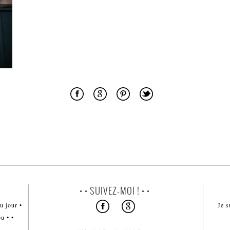
• • SUIVEZ-MOI ! • •
u jour •
Je s
u • •