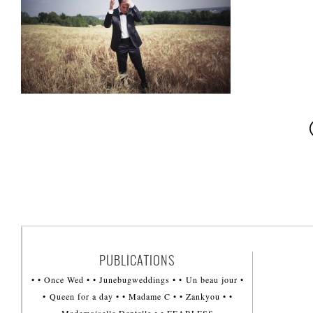
PUBLICATIONS
• • Once Wed • • Junebugweddings • • Un beau jour •
• Queen for a day • • Madame C • • Zankyou • •