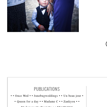
PUBLICATIONS
• • Once Wed • • Junebugweddings • • Un beau jour •
• Queen for a day • • Madame C • • Zankyou • •