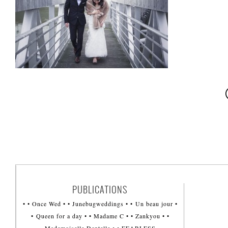
PUBLICATIONS
• • Once Wed • • Junebugweddings • • Un beau jour •
• Queen for a day • • Madame C • • Zankyou • •