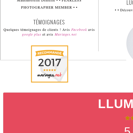
Mademoiselle Dentelle • • FEARLESS
LU
PHOTOGRAPHER MEMBER • •
• • Décou
TÉMOIGNAGES
Quelques témoignages de clients ! Avis
Facebook
avis
google plus
et avis
Mariages.net
LLUM 
5