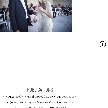
PUBLICATIONS
• 
• • Once Wed • • Junebugweddings • • Un beau jour •
• Queen for a day • • Madame C • • Zankyou • •