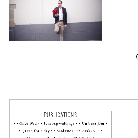
PUBLICATIONS
• • Once Wed • • Junebugweddings • • Un beau jour •
• Queen for a day • • Madame C • • Zankyou • •