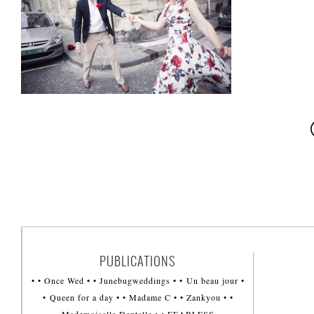
PUBLICATIONS
• • Once Wed • • Junebugweddings • • Un beau jour •
• Queen for a day • • Madame C • • Zankyou • •