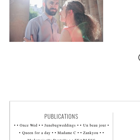
PUBLICATIONS
• • Once Wed • • Junebugweddings • • Un beau jour •
• Queen for a day • • Madame C • • Zankyou • •