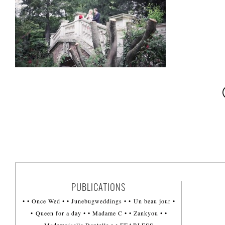
PUBLICATIONS
• • Once Wed • • Junebugweddings • • Un beau jour •
• Queen for a day • • Madame C • • Zankyou • •