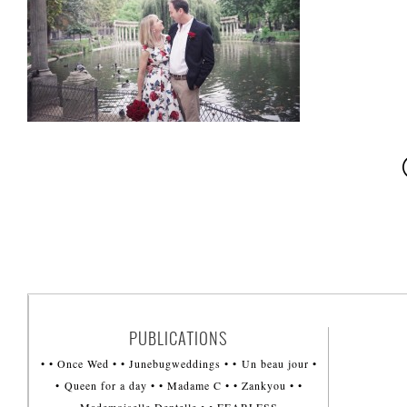
PUBLICATIONS
• • Once Wed • • Junebugweddings • • Un beau jour •
• Queen for a day • • Madame C • • Zankyou • •