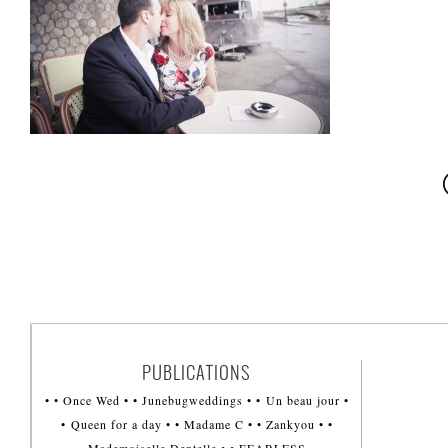
PUBLICATIONS
• • Once Wed • • Junebugweddings • • Un beau jour •
• Queen for a day • • Madame C • • Zankyou • •