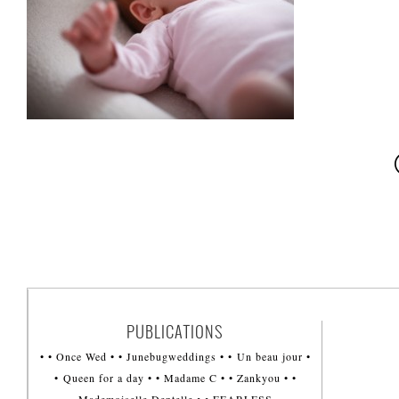
PUBLICATIONS
• • Once Wed • • Junebugweddings • • Un beau jour •
• Queen for a day • • Madame C • • Zankyou • •