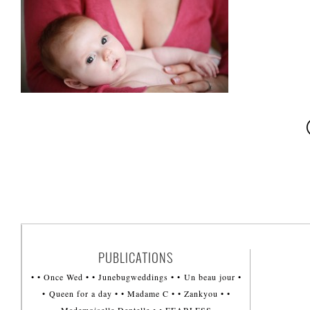
PUBLICATIONS
• • Once Wed • • Junebugweddings • • Un beau jour •
• Queen for a day • • Madame C • • Zankyou • •