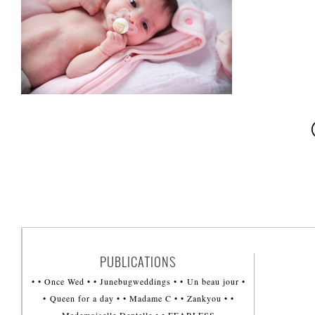
PUBLICATIONS
• • Once Wed • • Junebugweddings • • Un beau jour •
• Queen for a day • • Madame C • • Zankyou • •