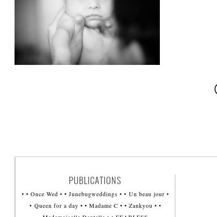
PUBLICATIONS
• • Once Wed • • Junebugweddings • • Un beau jour •
• Queen for a day • • Madame C • • Zankyou • •