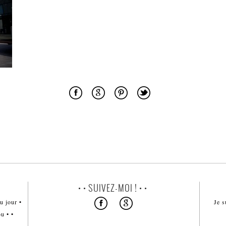
• • SUIVEZ-MOI ! • •
u jour •
Je s
u • •