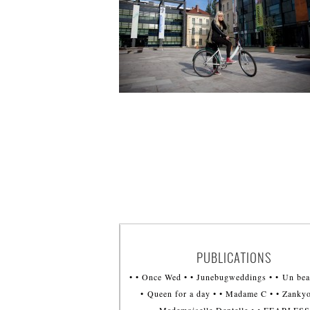
PUBLICATIONS
• • Once Wed • • Junebugweddings • • Un bea
• Queen for a day • • Madame C • • Zankyo