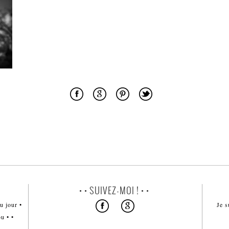
• • SUIVEZ-MOI ! • •
u jour •
Je s
u • •