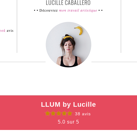
LUCILLE CABALLERO
• • Découvrez
mon travail artistique
• •
book
avis
LLUM by Lucille
38 avis
5.0 sur 5