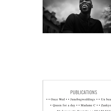
PUBLICATIONS
• • Once Wed • • Junebugweddings • • Un bea
• Queen for a day • • Madame C • • Zankyo