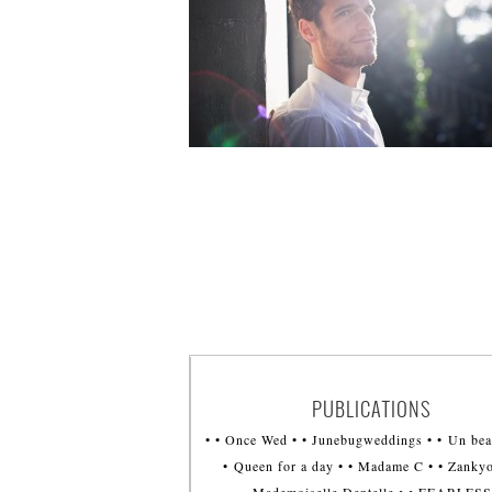
PUBLICATIONS
• • Once Wed • • Junebugweddings • • Un bea
• Queen for a day • • Madame C • • Zankyo