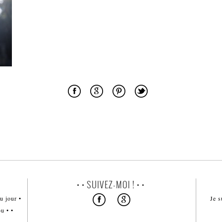
• • SUIVEZ-MOI ! • •
u jour •
Je s
u • •