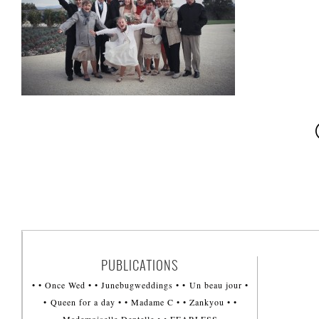
PUBLICATIONS
• • Once Wed • • Junebugweddings • • Un beau jour •
• Queen for a day • • Madame C • • Zankyou • •