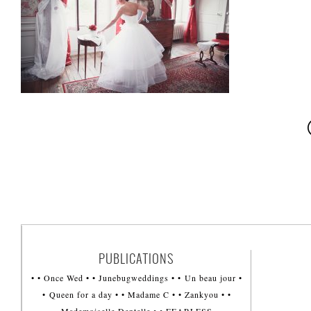
PUBLICATIONS
• • Once Wed • • Junebugweddings • • Un beau jour •
• Queen for a day • • Madame C • • Zankyou • •