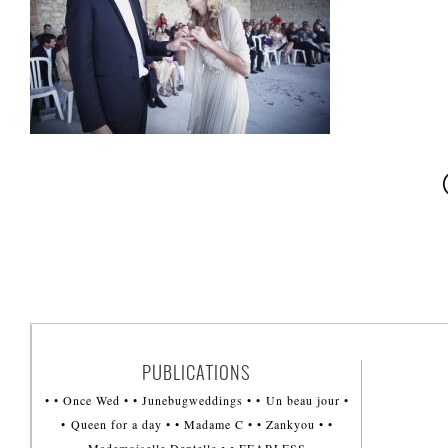
PUBLICATIONS
• • Once Wed • • Junebugweddings • • Un beau jour •
• Queen for a day • • Madame C • • Zankyou • •