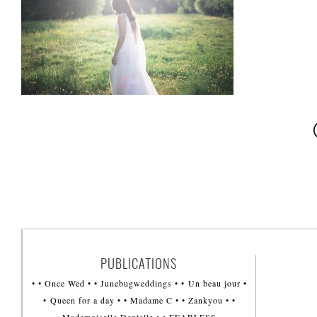
PUBLICATIONS
• • Once Wed • • Junebugweddings • • Un beau jour •
• Queen for a day • • Madame C • • Zankyou • •