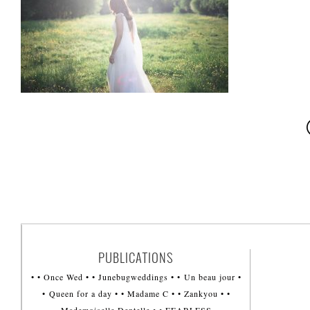
PUBLICATIONS
• • Once Wed • • Junebugweddings • • Un beau jour •
• Queen for a day • • Madame C • • Zankyou • •