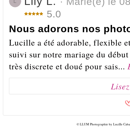
Lily L.
· Marié(e) le 0
L
5.0
Nous adorons nos phot
Lucille a été adorable, flexible e
suivi sur notre mariage du début 
très discrete et doué pour sais...
Lisez
© LLUM Photographie by Lucille Caba